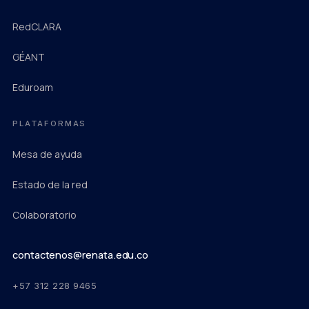
RedCLARA
(abre en una pestaña nueva)
GÉANT
(abre en una pestaña nueva)
Eduroam
(abre en una pestaña nueva)
PLATAFORMAS
Mesa de ayuda
Estado de la red
Colaboratorio
(abre en una pestaña nueva)
contactenos@renata.edu.co
+57 312 228 9465